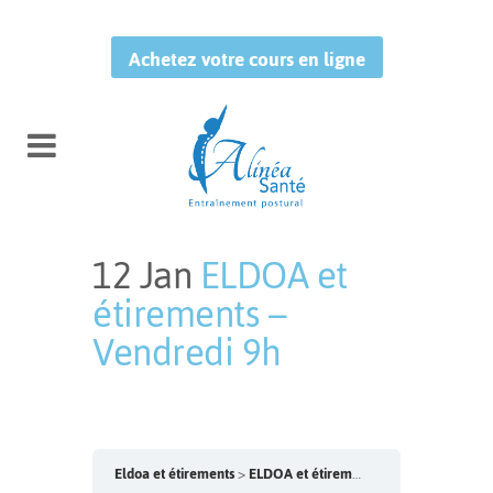
Achetez votre cours en ligne
12 Jan
ELDOA et
étirements –
Vendredi 9h
Publié à 13:54h
in Non classé
by
Leo Studio
Eldoa et étirements
ELDOA et étirements – Vendredi 9h