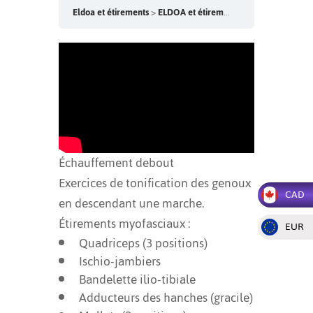
Eldoa et étirements
ELDOA et étirements – Vendredi 9h
V
Échauffement debout
Exercices de tonification des genoux
CAD
en descendant une marche.
Étirements myofasciaux :
EUR
Quadriceps (3 positions)
Ischio-jambiers
Bandelette ilio-tibiale
Adducteurs des hanches (gracile)