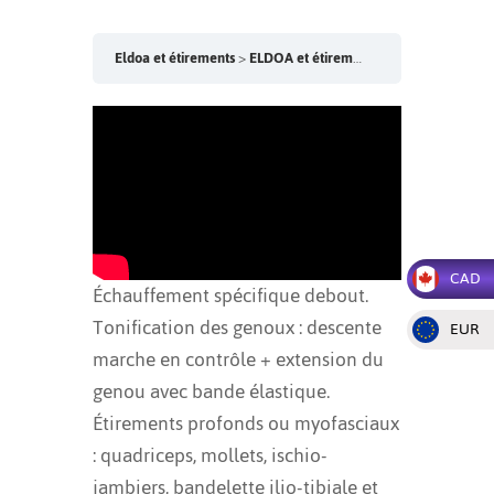
Eldoa et étirements
ELDOA et étirements – Vendredi 9h
V
CAD
Échauffement spécifique debout.
Tonification des genoux : descente
EUR
marche en contrôle + extension du
genou avec bande élastique.
Étirements profonds ou myofasciaux
: quadriceps, mollets, ischio-
jambiers, bandelette ilio-tibiale et