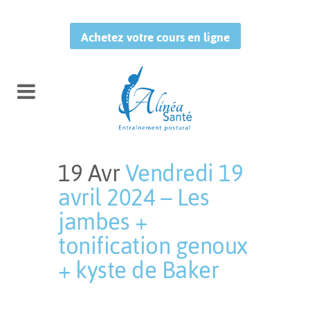
Achetez votre cours en ligne
19 Avr
Vendredi 19
avril 2024 – Les
jambes +
tonification genoux
+ kyste de Baker
Publié à 11:19h
in
by
Mélissa
Tougas