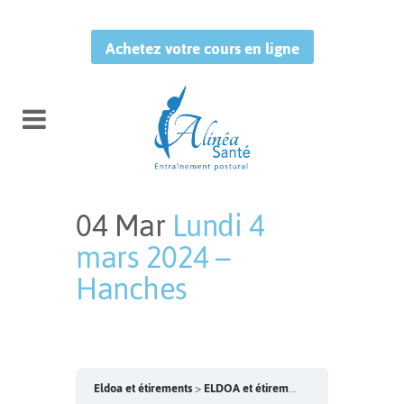
Achetez votre cours en ligne
04 Mar
Lundi 4
mars 2024 –
Hanches
Publié à 11:55h
in
by
Mélissa
Tougas
Eldoa et étirements
ELDOA et étirements doux – Lundi 10h30