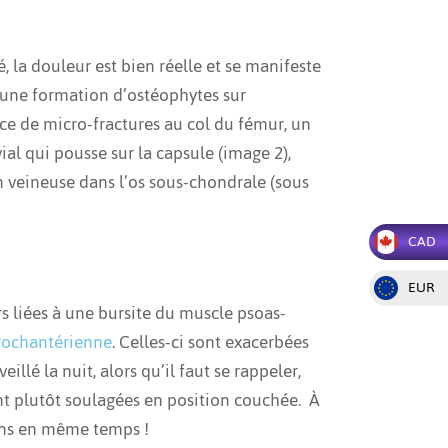
é, la douleur est bien réelle et se manifeste
 une formation d’ostéophytes sur
ence de micro-fractures au col du fémur, un
al qui pousse sur la capsule (image 2),
n veineuse dans l’os sous-chondrale (sous
CAD
EUR
rs liées à une bursite du muscle psoas-
rochantérienne
. Celles-ci sont exacerbées
llé la nuit, alors qu’il faut se rappeler,
ont plutôt soulagées en position couchée. À
ons en même temps !