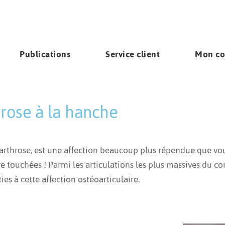
Publications
Service client
Mon c
hrose à la hanche
squlettique
by
Mélissa Tougas
xarthrose, est une affection beaucoup plus répendue que vous 
 touchées ! Parmi les articulations les plus massives du co
ies à cette affection ostéoarticulaire.