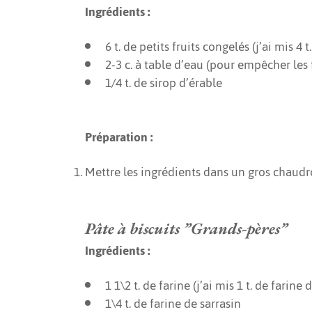
Ingrédients :
6 t. de petits fruits congelés (j’ai mis 4 
2-3 c. à table d’eau (pour empêcher les 
1/4 t. de sirop d’érable
Préparation :
Mettre les ingrédients dans un gros chaudr
Pâte à biscuits ”Grands-pères”
Ingrédients :
1 1\2 t. de farine (j’ai mis 1 t. de farin
1\4 t. de farine de sarrasin