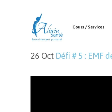
Cours / Services
26 Oct
Défi # 5 : EMF d
Publié à 07:12h
in
by
Leo Studio