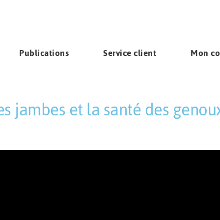
Publications
Service client
Mon c
es jambes et la santé des genou