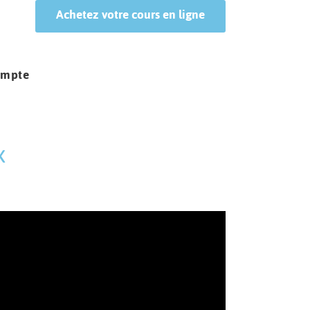
Achetez votre cours en ligne
ompte
x