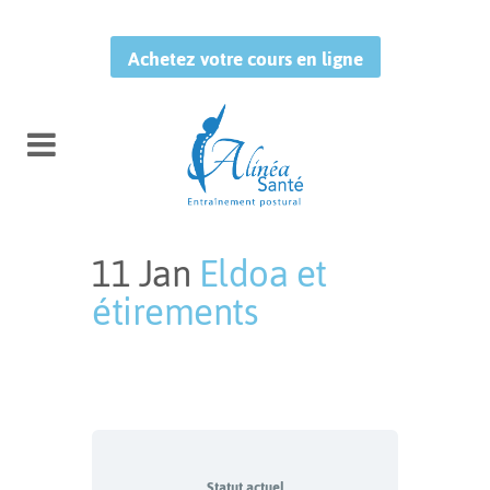
Achetez votre cours en ligne
11 Jan
Eldoa et
étirements
Publié à 13:51h
in
by
Leo
Studio
Statut actuel