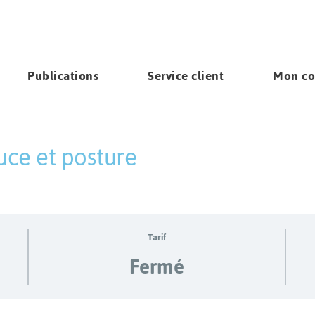
Publications
Service client
Mon c
uce et posture
s
Tarif
Fermé