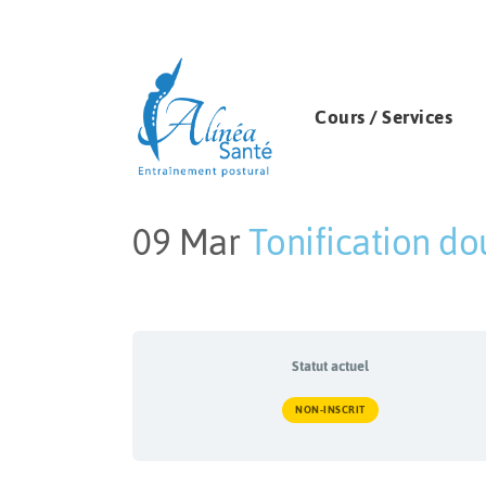
Cours / Services
09 Mar
Tonification do
Publié à 21:22h
in
by
Mélissa Touga
Statut actuel
NON-INSCRIT