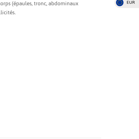
EUR
 corps (épaules, tronc, abdominaux
icités.