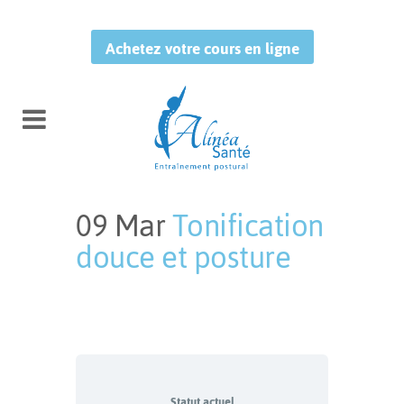
Achetez votre cours en ligne
09 Mar
Tonification
douce et posture
Publié à 21:22h
in
by
Mélissa
Tougas
Statut actuel