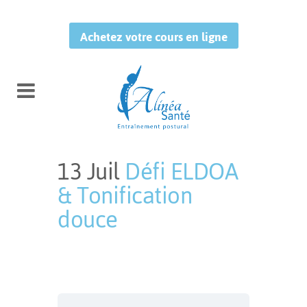
Achetez votre cours en ligne
13 Juil
Défi ELDOA
& Tonification
douce
Publié à 09:01h
in
by
Mélissa
Tougas