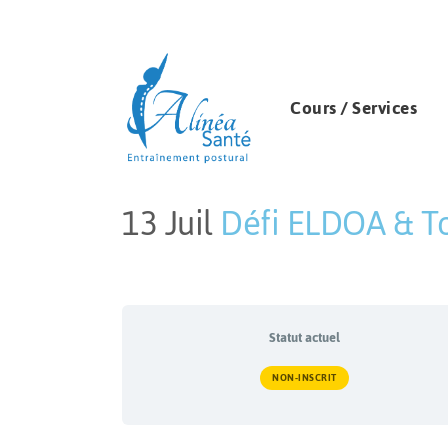
Cours / Services
13 Juil
Défi ELDOA & To
Publié à 09:01h
in
by
Mélissa Touga
Statut actuel
NON-INSCRIT